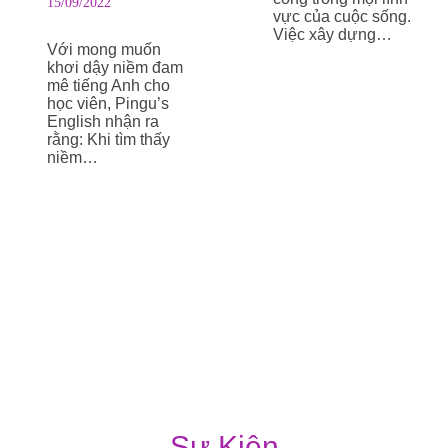
15/09/2022
vực của cuộc sống.
Việc xây dựng…
Với mong muốn
khơi dậy niềm đam
mê tiếng Anh cho
Xem Thêm
học viên, Pingu’s
English nhận ra
rằng: Khi tìm thấy
niềm…
Xem Thêm
Sự Kiện