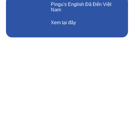
Pingu's English Đã Đến Việt
Nam
Xem tại đây
Liên Hệ
CÔNG TY CỔ PHẦN THẾ HỆ VÀNG VIỆT NAM
CS1: Pingu's English Times City
SH01, Park 10, Times City Park Hill, 458 Minh Khai,
Hai Bà Trưng, Hà Nội.