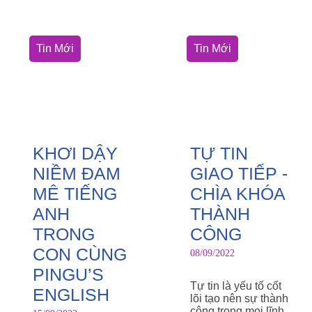
Tin Mới
Tin Mới
KHƠI DẬY
TỰ TIN
NIỀM ĐAM
GIAO TIẾP -
MÊ TIẾNG
CHÌA KHÓA
ANH
THÀNH
TRONG
CÔNG
CON CÙNG
08/09/2022
PINGU’S
Tự tin là yếu tố cốt
ENGLISH
lõi tạo nên sự thành
công trong mọi lĩnh